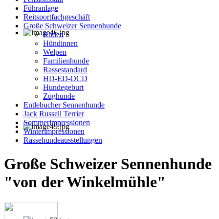
Führanlage
Reitsportfachgeschäft
Große Schweizer Sennenhunde
Rüden
Hündinnen
Welpen
Familienhunde
Rassestandard
HD-ED-OCD
Hundegeburt
Zughunde
Entlebucher Sennenhunde
Jack Russell Terrier
Sommerimpressionen
Winterimpressionen
Rassehundeausstellungen
Große Schweizer Sennenhunde
"von der Winkelmühle"