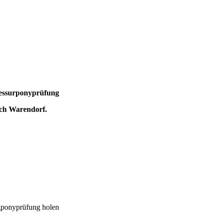
Dressurponyprüfung
ach Warendorf.
ngponyprüfung holen