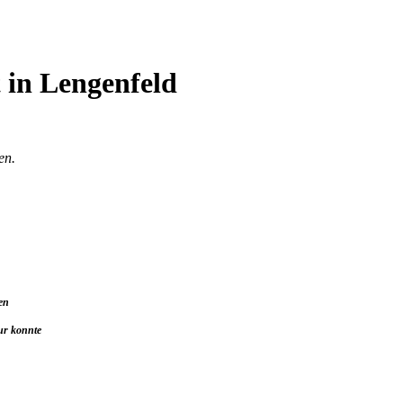
 in Lengenfeld
en.
en
sur konnte